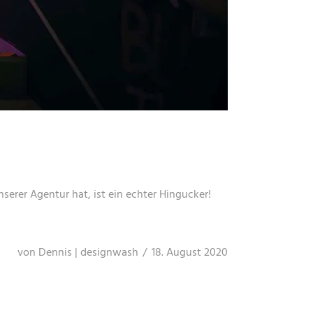
nserer Agentur hat, ist ein echter Hingucker!
von
Dennis | designwash
18. August 2020