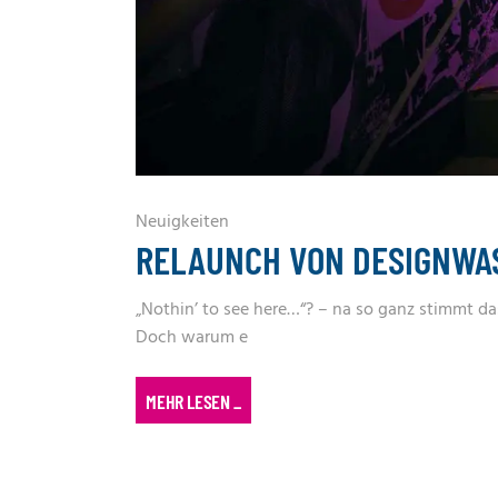
Neuigkeiten
RELAUNCH VON DESIGNWA
„Nothin’ to see here…“? – na so ganz stimmt das
Doch warum e
MEHR LESEN
_