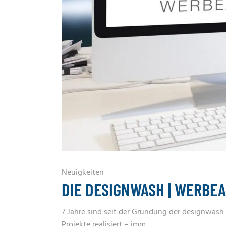
Neuigkeiten
DIE DESIGNWASH | WERBE
7 Jahre sind seit der Gründung der designwash
Projekte realisiert – imm