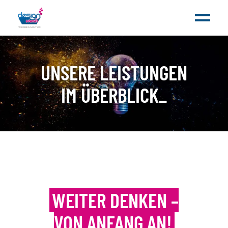
UNSERE LEISTUNGEN
IM ÜBERBLICK
_
WEITER DENKEN –
VON ANFANG AN!