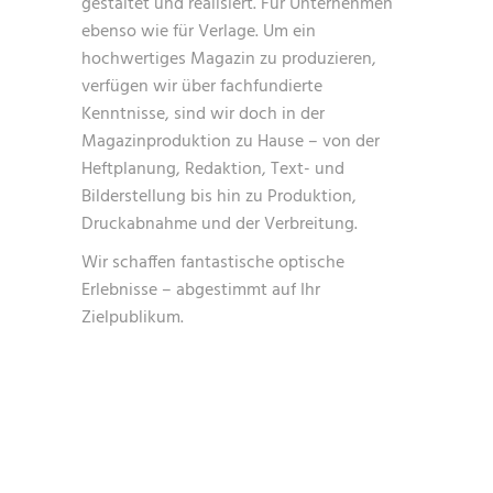
gestaltet und realisiert. Für Unternehmen
ebenso wie für Verlage. Um ein
hochwertiges Magazin zu produzieren,
verfügen wir über fachfundierte
Kenntnisse, sind wir doch in der
Magazinproduktion zu Hause – von der
Heftplanung, Redaktion, Text- und
Bilderstellung bis hin zu Produktion,
Druckabnahme und der Verbreitung.
Wir schaffen fantastische optische
Erlebnisse – abgestimmt auf Ihr
Zielpublikum.
WIR ERSTELLEN
MAGAZINE – MAGAZINE
GESTALTEN MIT DEM
PROFI IM SAARLAND ▷