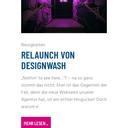
Neuigkeiten
RELAUNCH VON
DESIGNWASH
„Nothin’ to see here…“? – na so ganz
stimmt das nicht. Eher ist das Gegenteil der
Fall, denn die neue Webseite unserer
Agentur hat, ist ein echter Hingucker! Doch
warum e
MEHR LESEN
_