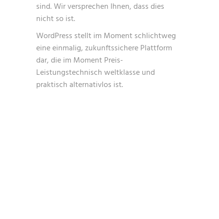
sind. Wir versprechen Ihnen, dass dies
nicht so ist.
WordPress stellt im Moment schlichtweg
eine einmalig, zukunftssichere Plattform
dar, die im Moment Preis-
Leistungstechnisch weltklasse und
praktisch alternativlos ist.
WIR LIEBEN
UND LEBEN WORDPRESS
– DIE WORDPRESS
WEBDESIGN AGENTUR IM
SAARLAND ▷ MEHR
INFO