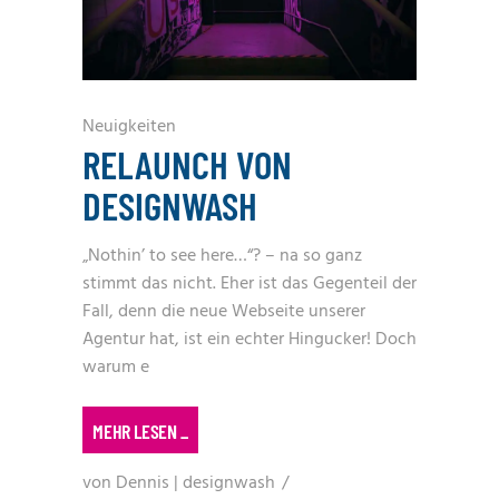
Neuigkeiten
RELAUNCH VON
DESIGNWASH
„Nothin’ to see here…“? – na so ganz
stimmt das nicht. Eher ist das Gegenteil der
Fall, denn die neue Webseite unserer
Agentur hat, ist ein echter Hingucker! Doch
warum e
MEHR LESEN
_
von
Dennis | designwash