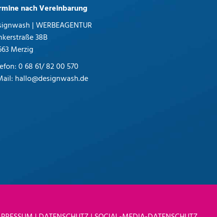
rmine nach Vereinbarung
signwash | WERBEAGENTUR
inkerstraße 38B
663 Merzig
lefon:
0 68 61/ 82 00 570
Mail:
hallo@designwash.de
e Profi Werbeagentur aus dem schönen
rland | Merzig | Saarlouis | Saarbrücken für
bdesign, Grafikdesign und Marketing